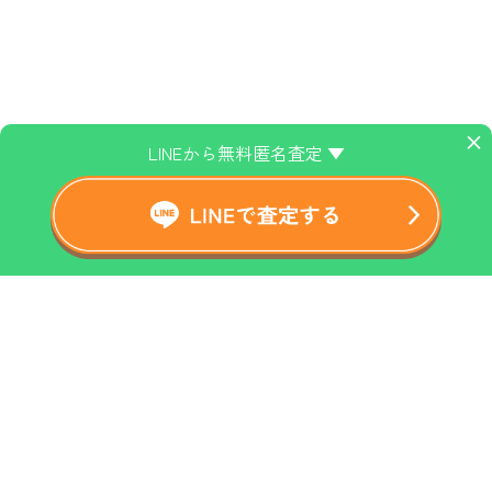
×
LINEから無料匿名査定 ▼