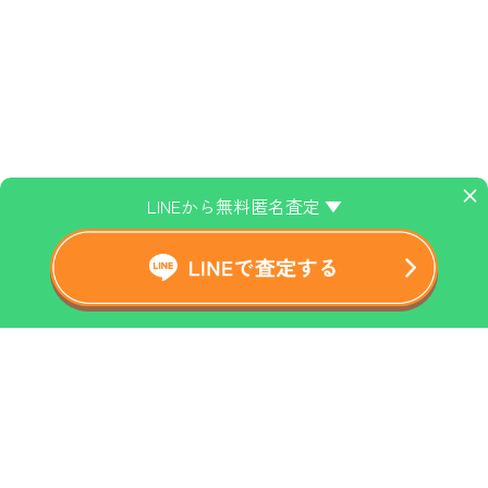
×
LINEから無料匿名査定 ▼