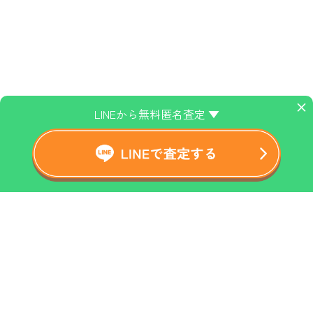
×
LINEから無料匿名査定 ▼