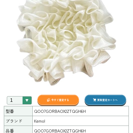
型番
QOO7GORBAOX2ZTQGH6H
ブランド
Kemol
品番
QOO7GORBAOX2ZTQGH6H