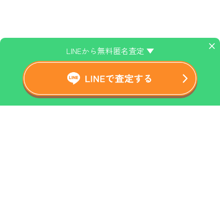
×
LINEから無料匿名査定 ▼