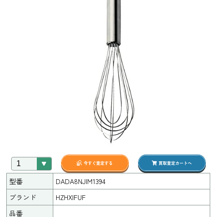
型番
DADA8NJIM1394
ブランド
HZHXIFUF
品番