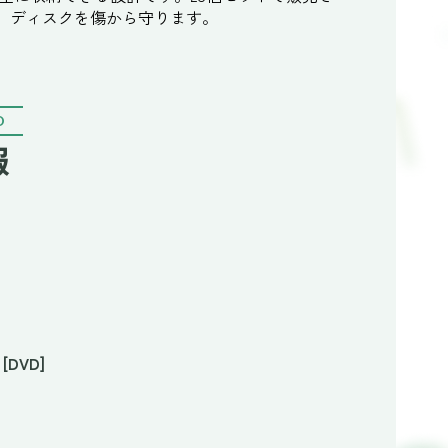
、ディスクを傷から守ります。
O
報
DVD]