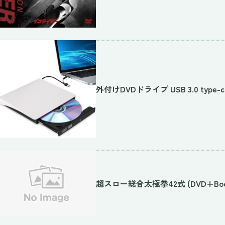
外付けDVDドライブ USB 3.0 type-c
超スロー総合太極拳42式 (DVD+Boo