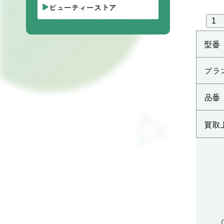
ビューティーストア
型番
ブラ
品番
買取