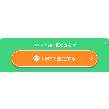
×
LINEから無料匿名査定 ▼