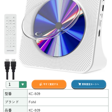
型番
KC-809
ブランド
Fohil
品番
KC-809