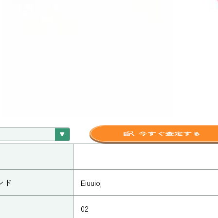
ンド
Eiuuioj
02