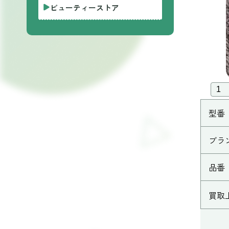
ビューティーストア
型番
ブラ
品番
買取