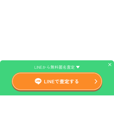
×
LINEから無料匿名査定 ▼