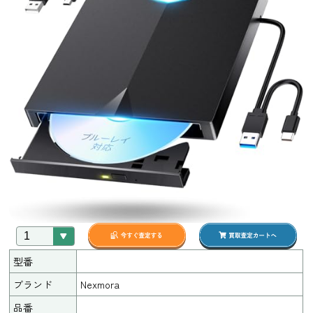
型番
ブランド
Nexmora
品番