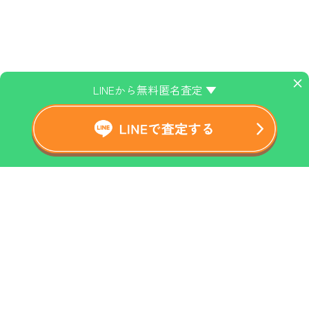
×
LINEから無料匿名査定 ▼