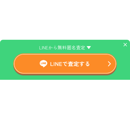
×
LINEから無料匿名査定 ▼