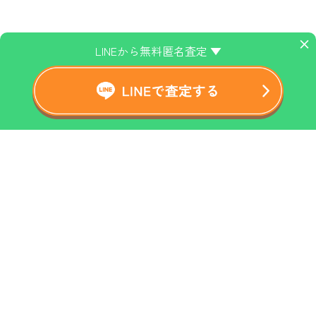
×
LINEから無料匿名査定 ▼