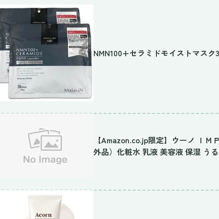
NMN100+セラミドモイストマスク
【Amazon.co.jp限定】ウーノ
外品）化粧水 乳液 美容液 保湿 うる