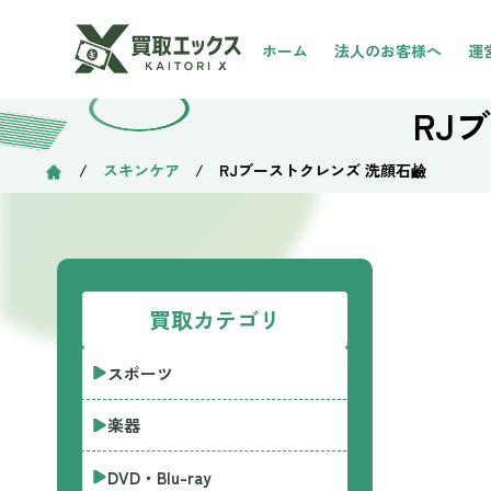
ホーム
法人のお客様へ
運
RJ
/
スキンケア
/ RJブーストクレンズ 洗顔石鹼
買取カテゴリ
スポーツ
楽器
DVD・Blu-ray