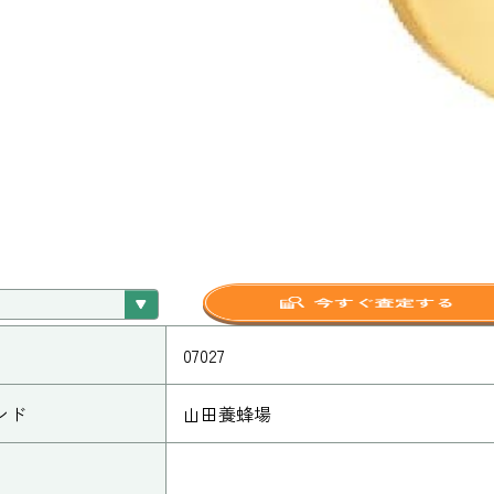
07027
ンド
山田養蜂場