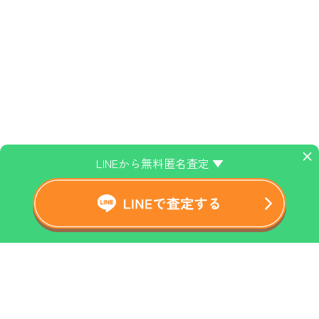
×
LINEから無料匿名査定 ▼