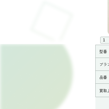
型番
ブラ
品番
買取