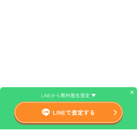
×
LINEから無料匿名査定 ▼