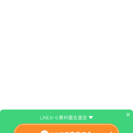
×
LINEから無料匿名査定 ▼