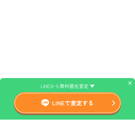
×
LINEから無料匿名査定 ▼