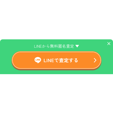
×
LINEから無料匿名査定 ▼