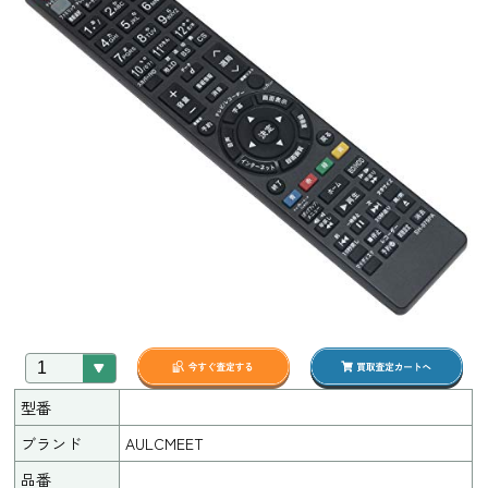
型番
ブランド
AULCMEET
品番