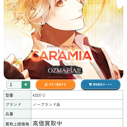
型番
43237-2
ブランド
ノーブランド品
品番
高価買取中
買取上限価格