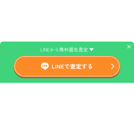
×
LINEから無料匿名査定 ▼