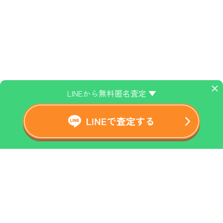
×
LINEから無料匿名査定 ▼