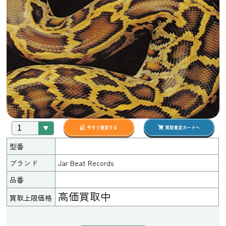
型番
ブランド
Jar Beat Records
品番
高価買取中
買取上限価格