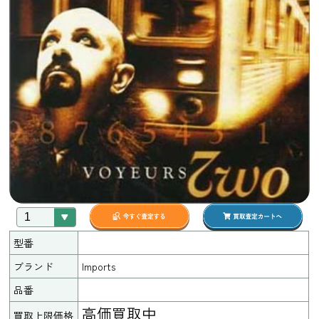
型番
ブランド
Imports
品番
高価買取中
買取上限価格