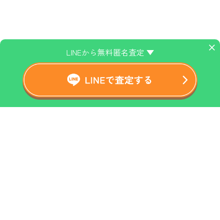
×
LINEから無料匿名査定 ▼