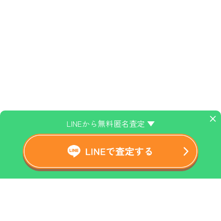
×
LINEから無料匿名査定 ▼