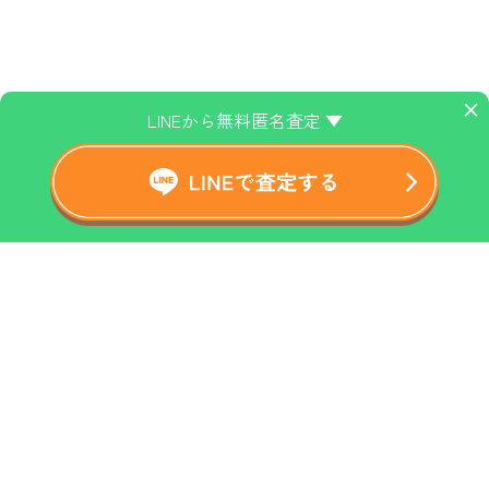
×
LINEから無料匿名査定 ▼