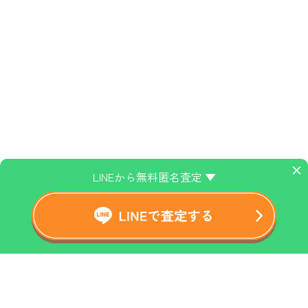
×
LINEから無料匿名査定 ▼