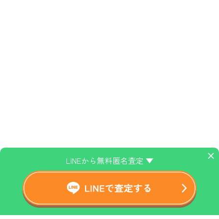
×
LINEから無料匿名査定 ▼