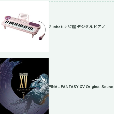
Guohetuk 37鍵 デジタルピアノ
FINAL FANTASY XV Original Soun