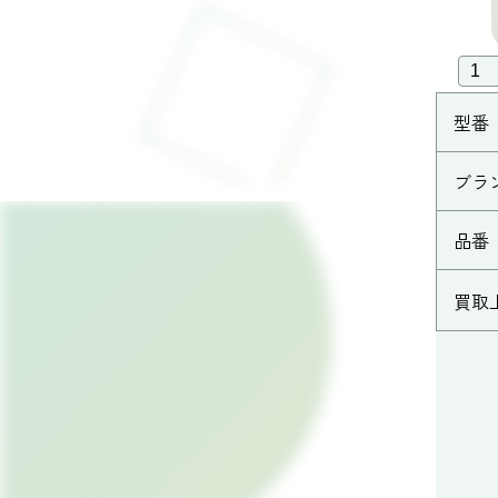
型番
ブラ
品番
買取