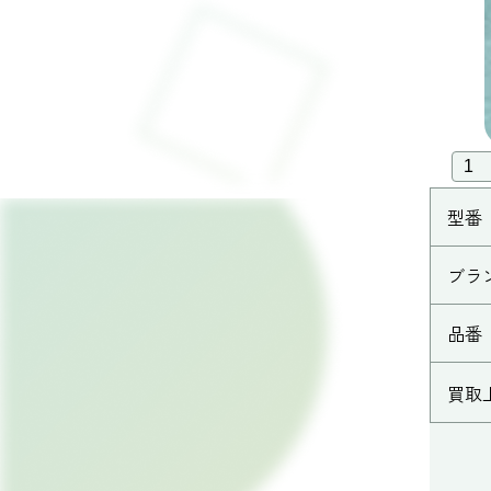
型番
ブラ
品番
買取