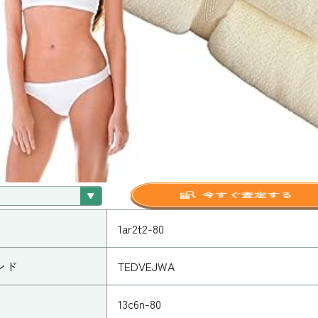
1ar2t2-80
ンド
TEDVEJWA
13c6n-80