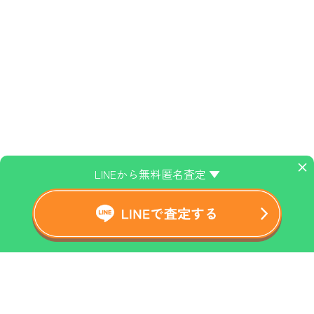
×
LINEから無料匿名査定 ▼