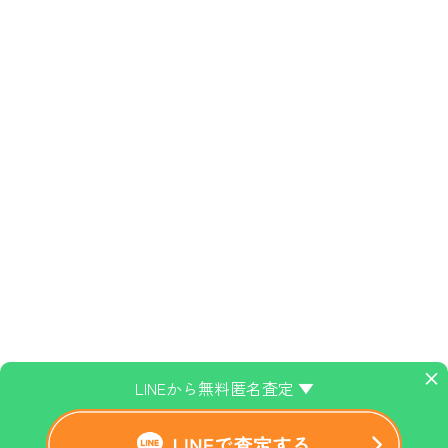
×
LINEから無料匿名査定 ▼